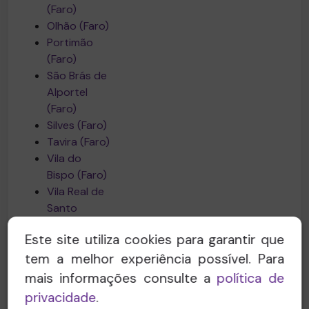
(Faro)
Olhão (Faro)
Portimão
(Faro)
São Brás de
Alportel
(Faro)
Silves (Faro)
Tavira (Faro)
Vila do
Bispo (Faro)
Vila Real de
Santo
António
Este site utiliza cookies para garantir que
(Faro)
Lajes das
tem a melhor experiência possível. Para
Flores
mais informações consulte a
política de
(Flores)
privacidade
.
Santa Cruz