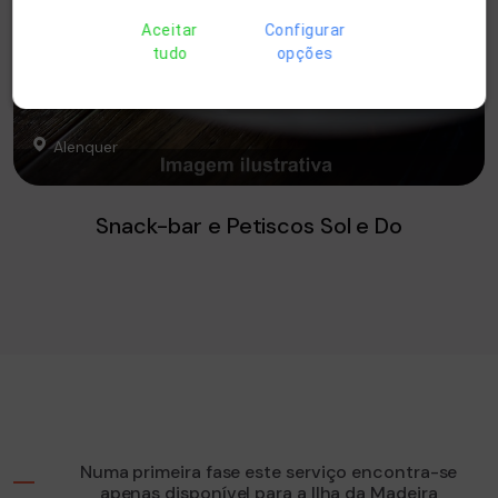
Aceitar
Configurar
tudo
opções
Alenquer
Snack-bar e Petiscos Sol e Do
Numa primeira fase este serviço encontra-se
apenas disponível para a Ilha da Madeira