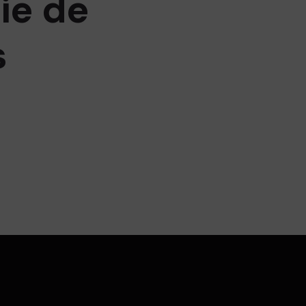
ie de
s