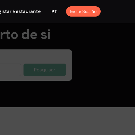
istar Restaurante
Iniciar Sessão
PT
to de si
Pesquisar