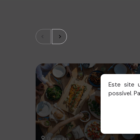
Este site 
possível. P
Guimarães