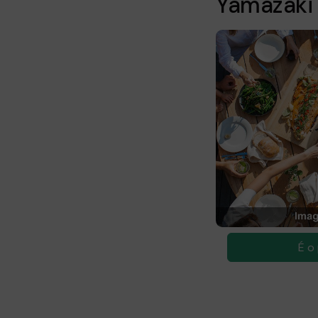
Yamazaki 
É
o 