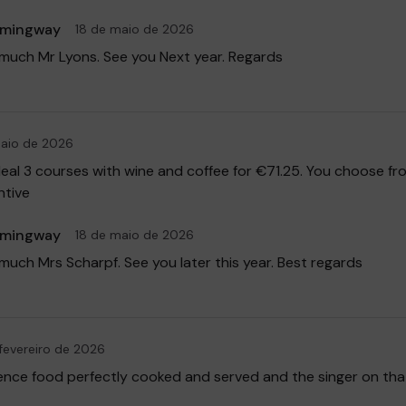
emingway
18 de maio de 2026
much Mr Lyons. See you Next year. Regards
aio de 2026
 deal 3 courses with wine and coffee for €71.25. You choose 
ntive
emingway
18 de maio de 2026
much Mrs Scharpf. See you later this year. Best regards
fevereiro de 2026
ence food perfectly cooked and served and the singer on tha