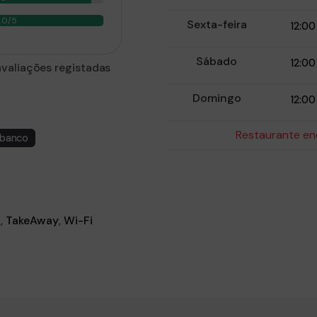
5.0/5
Sexta-feira
12:00
Sábado
12:00
avaliações registadas
Domingo
12:00
Restaurante en
ibanco
o
,
TakeAway
,
Wi-Fi