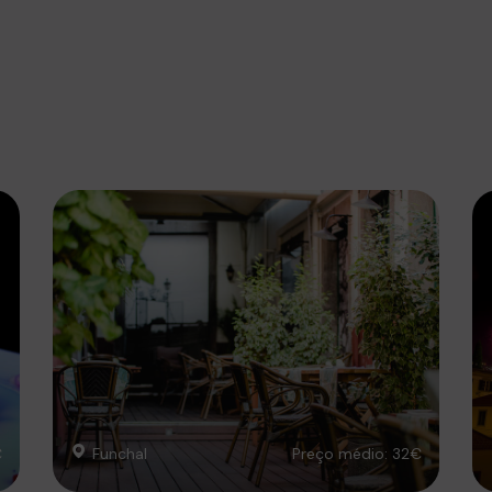
€
Funchal
Preço médio: 32€