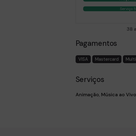
Serviço 
38 
Pagamentos
VISA
Mastercard
Mult
Serviços
Animação
,
Música ao Viv