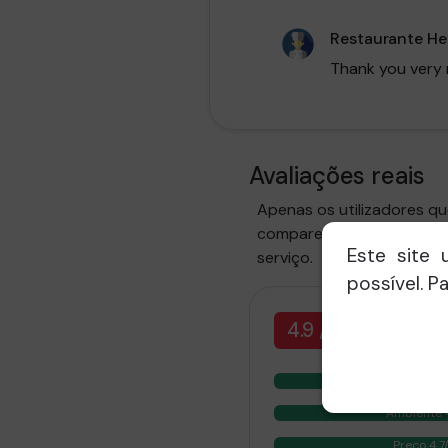
Restaurante H
Thank you very 
Avaliações reais
Apenas os utilizadores q
compareceram à refeição 
Este site 
serviço.
possível. P
4.9 /5
Comida 4
Ambiente 
Preço 4.7