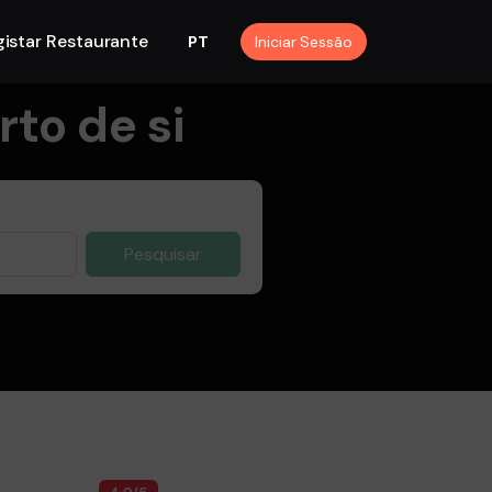
istar Restaurante
Iniciar Sessão
PT
to de si
Pesquisar