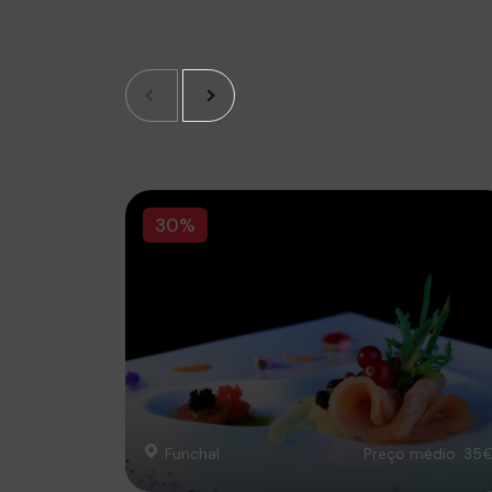
30%
Funchal
Preço médio: 35