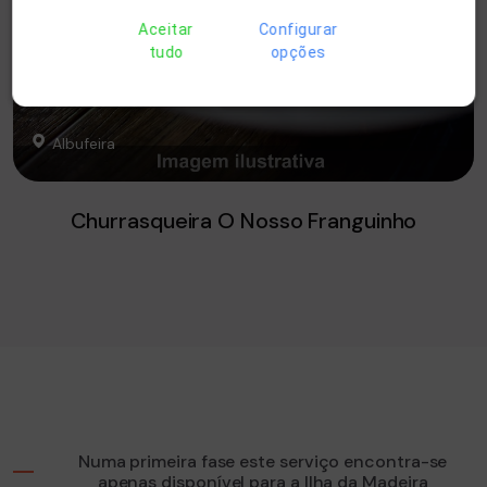
Aceitar
Configurar
tudo
opções
Albufeira
Churrasqueira O Nosso Franguinho
Numa primeira fase este serviço encontra-se
apenas disponível para a Ilha da Madeira