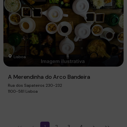
Lisboa
A Merendinha do Arco Bandeira
Rua dos Sapateiros 230-232
1100-581 Lisboa
<<
<
1
2
3
4
>
>>