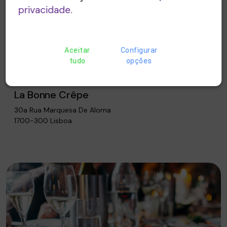
privacidade
.
Aceitar
Configurar
Lisboa
tudo
opções
La Bonne Crêpe
30a Rua Marquesa De Alorna
1700-300 Lisboa